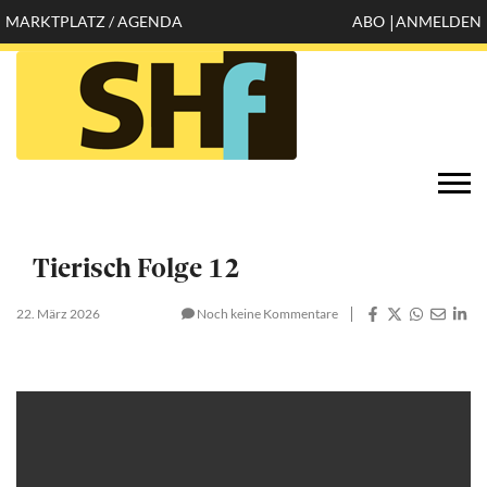
Direkt
MARKTPLATZ / AGENDA
ABO
ANMELDEN
Mobile
zum
Inhalt
header
top
Öffnen
Togg
configuration
navi
options
Tierisch Folge 12
22. März 2026
Noch keine Kommentare