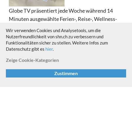
Globe TV präsentiert jede Woche während 14
Minuten ausgewählte Ferien-, Reise-, Wellness-
und Ausflugsangebote. Die wöchentlich neu
Wir verwenden Cookies und Analysetools, um die
produzierte Globe TV-Sendung wird seit 1999
Nutzerfreundlichkeit von shn.ch zu verbessern und
Funktionalitäten sicher zu stellen. Weitere Infos zum
erfolgreich von den grossen Deutschschweizer
Datenschutz gibt es
hier
.
Regionalfernsehstationen ausgestrahlt.
Zeige
Cookie-Kategorien
W
Zustimmen
c
© Schaffhauser Fernsehen Alle Rechte vorbehalten
Impressum
|
AGB & Datenschutz