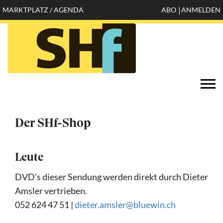
Direkt
MARKTPLATZ / AGENDA
ABO
ANMELDEN
Mobile
zum
Inhalt
header
top
Öffnen
Togg
configuration
navi
options
Der SHf-Shop
Leute
DVD's dieser Sendung werden direkt durch Dieter
Amsler vertrieben.
052 624 47 51 |
dieter.amsler@bluewin.ch