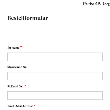
Preis: 49.-
(zzg
Bestellformular
Ihr Name
Strasse und Nr.
PLZ und Ort
Ihre E-Mail-Adresse