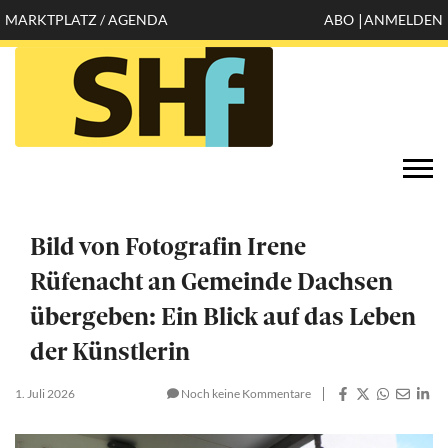
Direkt
MARKTPLATZ / AGENDA
ABO
ANMELDEN
Mobile
zum
Inhalt
header
top
Öffnen
Togg
configuration
navi
options
Bild von Fotografin Irene
Rüfenacht an Gemeinde Dachsen
übergeben: Ein Blick auf das Leben
der Künstlerin
1. Juli 2026
Noch keine Kommentare