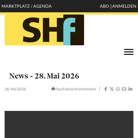
Direkt
MARKTPLATZ / AGENDA
ABO
ANMELDEN
Mobile
zum
Inhalt
header
top
Öffnen
Togg
configuration
navi
options
News - 28. Mai 2026
28. Mai 2026
Noch keine Kommentare