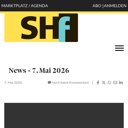
Direkt
MARKTPLATZ / AGENDA
ABO
ANMELDEN
Mobile
zum
Inhalt
header
top
Öffnen
Togg
configuration
navi
options
News - 7. Mai 2026
7. Mai 2026
Noch keine Kommentare