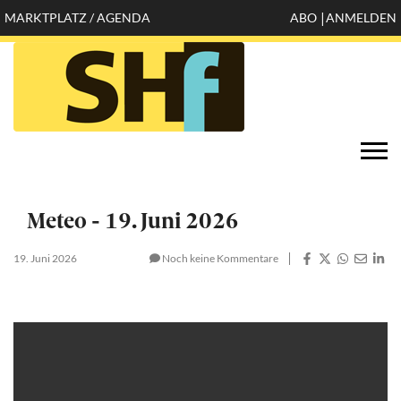
Direkt
MARKTPLATZ / AGENDA
ABO
ANMELDEN
Mobile
zum
Inhalt
header
top
Öffnen
Togg
configuration
navi
options
Meteo - 19. Juni 2026
19. Juni 2026
Noch keine Kommentare