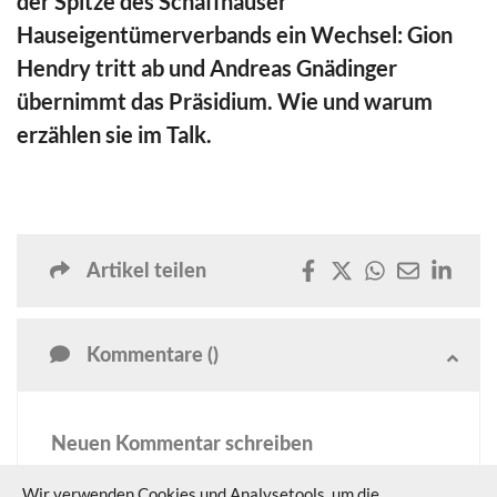
der Spitze des Schaffhauser
minutes,
13
Hauseigentümerverbands ein Wechsel: Gion
seconds
Hendry tritt ab und Andreas Gnädinger
übernimmt das Präsidium. Wie und warum
erzählen sie im Talk.
Artikel teilen
Kommentare ()
Neuen Kommentar schreiben
Diese Funktion steht nur Abonnenten und registrierten
Wir verwenden Cookies und Analysetools, um die