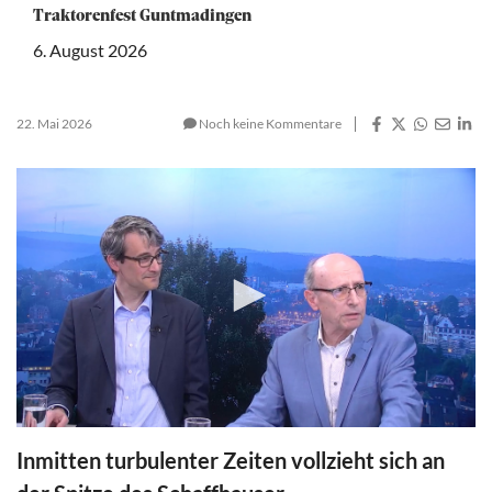
Traktorenfest Guntmadingen
6. August 2026
22. Mai 2026
Noch keine Kommentare
0
seconds
Inmitten turbulenter Zeiten vollzieht sich an
of
17