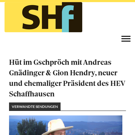
Direkt
zum
Inhalt
Togg
navi
Hüt im Gschpröch mit Andreas
Gnädinger & Gion Hendry, neuer
und ehemaliger Präsident des HEV
Schaffhausen
VERWANDTE SENDUNGEN