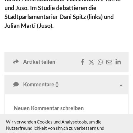
seconds
und Juso. Im Studie debattieren die
Stadtparlamentarier Dani Spitz (links) und
Julian Marti (Juso).
Artikel teilen
Kommentare ()
Neuen Kommentar schreiben
Diese Funktion steht nur Abonnenten und registrierten
Wir verwenden Cookies und Analysetools, um die
Benutzern zur Verfügung.
Nutzerfreundlichkeit von shn.ch zu verbessern und