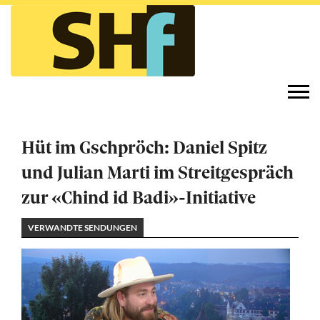
Direkt
zum
Inhalt
Togg
navi
Hüt im Gschpröch: Daniel Spitz
und Julian Marti im Streitgespräch
zur «Chind id Badi»-Initiative
VERWANDTE SENDUNGEN