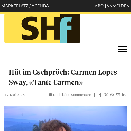
Direkt
MARKTPLATZ / AGENDA
ABO
ANMELDEN
Mobile
zum
Inhalt
header
top
Öffnen
Togg
configuration
navi
options
Hüt im Gschpröch: Carmen Lopes
Sway, «Tante Carmen»
19. Mai 2026
Noch keine Kommentare