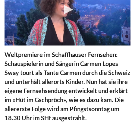
0
seconds
Weltpremiere im Schaffhauser Fernsehen:
of
14
Schauspielerin und Sängerin Carmen Lopes
minutes,
56
Sway tourt als Tante Carmen durch die Schweiz
seconds
und unterhält allerorts Kinder. Nun hat sie ihre
eigene Fernsehsendung entwickelt und erklärt
im «Hüt im Gschpröch», wie es dazu kam. Die
allererste Folge wird am Pfingstsonntag um
18.30 Uhr im SHf ausgestrahlt.