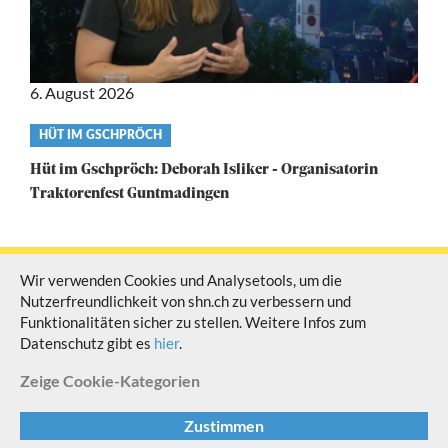
6. August 2026
Video
HÜT IM GSCHPRÖCH
category
Hüt im Gschpröch: Deborah Isliker - Organisatorin
Traktorenfest Guntmadingen
Wir verwenden Cookies und Analysetools, um die
Nutzerfreundlichkeit von shn.ch zu verbessern und
© Schaffhauser Fernsehen Alle Rechte vorbehalten
Funktionalitäten sicher zu stellen. Weitere Infos zum
Datenschutz gibt es
hier
.
Zeige
Cookie-Kategorien
Impressum
|
AGB & Datenschutz
W
Zustimmen
c