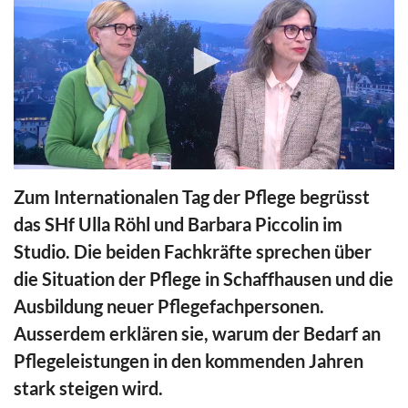
0
seconds
Zum Internationalen Tag der Pflege begrüsst
of
15
das SHf Ulla Röhl und Barbara Piccolin im
minutes,
18
Studio. Die beiden Fachkräfte sprechen über
seconds
die Situation der Pflege in Schaffhausen und die
Ausbildung neuer Pflegefachpersonen.
Ausserdem erklären sie, warum der Bedarf an
Pflegeleistungen in den kommenden Jahren
stark steigen wird.