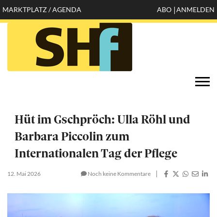
Direkt
MARKTPLATZ / AGENDA
ABO
ANMELDEN
Mobile
zum
Inhalt
header
top
Öffnen
Togg
configuration
navi
options
Hüt im Gschpröch: Ulla Röhl und
Barbara Piccolin zum
Internationalen Tag der Pflege
12. Mai 2026
Noch keine Kommentare