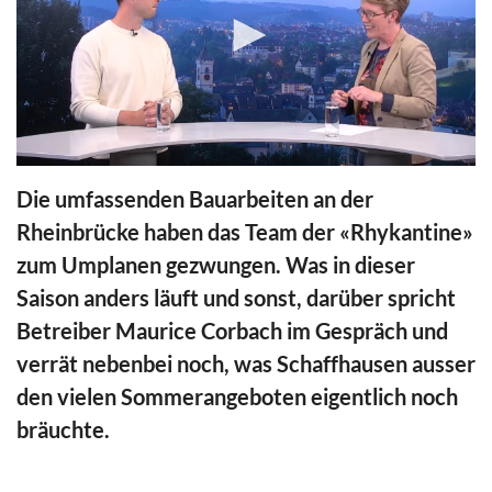
0
seconds
Die umfassenden Bauarbeiten an der
of
13
Rheinbrücke haben das Team der «Rhykantine»
minutes,
47
zum Umplanen gezwungen. Was in dieser
seconds
Saison anders läuft und sonst, darüber spricht
Betreiber Maurice Corbach im Gespräch und
verrät nebenbei noch, was Schaffhausen ausser
den vielen Sommerangeboten eigentlich noch
bräuchte.