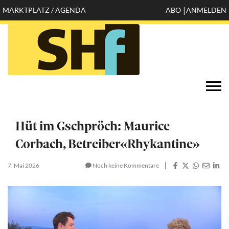
Direkt
MARKTPLATZ / AGENDA
ABO
ANMELDEN
Mobile
zum
Inhalt
header
top
Öffnen
Togg
configuration
navi
options
Hüt im Gschpröch: Maurice
Corbach, Betreiber«Rhykantine»
7. Mai 2026
Noch keine Kommentare