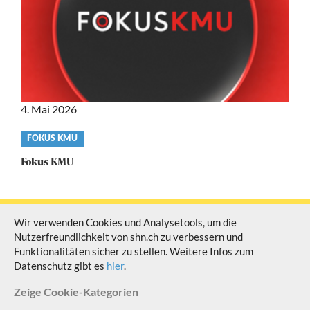
4. Mai 2026
Video
FOKUS KMU
category
Fokus KMU
Wir verwenden Cookies und Analysetools, um die
Nutzerfreundlichkeit von shn.ch zu verbessern und
© Schaffhauser Fernsehen Alle Rechte vorbehalten
Funktionalitäten sicher zu stellen. Weitere Infos zum
Datenschutz gibt es
hier
.
Zeige
Cookie-Kategorien