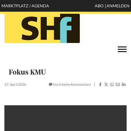
Direkt
MARKTPLATZ / AGENDA
ABO
ANMELDEN
Mobile
zum
Inhalt
header
top
Öffnen
Togg
configuration
navi
options
Fokus KMU
27. April 2026
Noch keine Kommentare